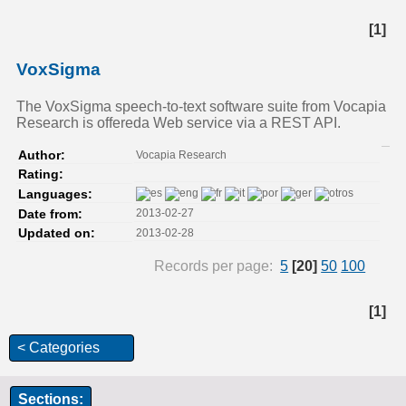
[1]
VoxSigma
The VoxSigma speech-to-text software suite from Vocapia
Research is offereda Web service via a REST API.
Vocapia Research
Author:
Rating:
Languages:
2013-02-27
Date from:
2013-02-28
Updated on:
Records per page:
5
[20]
50
100
[1]
< Categories
Sections: