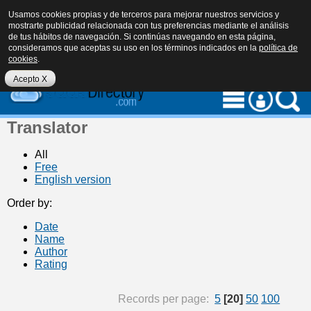
Usamos cookies propias y de terceros para mejorar nuestros servicios y
mostrarte publicidad relacionada con tus preferencias mediante el análisis
de tus hábitos de navegación. Si continúas navegando en esta página,
consideramos que aceptas su uso en los términos indicados en la
política de
cookies
.
eu
es
en
Acepto X
Translator
All
Free
English version
Order by:
Date
Name
Author
Rating
Records per page:
5
[20]
50
100