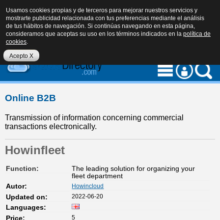
Usamos cookies propias y de terceros para mejorar nuestros servicios y
mostrarte publicidad relacionada con tus preferencias mediante el análisis
de tus hábitos de navegación. Si continúas navegando en esta página,
consideramos que aceptas su uso en los términos indicados en la
política de
cookies
.
eu
es
en
Acepto X
Online B2B
Transmission of information concerning commercial
transactions electronically.
Howinfleet
Function:
The leading solution for organizing your
fleet department
Howincloud
Autor:
2022-06-20
Updated on:
Languages:
5
Price: